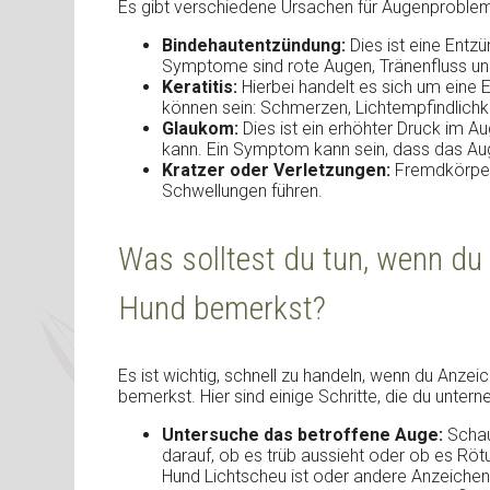
Es gibt verschiedene Ursachen für Augenprobleme
Bindehautentzündung:
Dies ist eine Entz
Symptome sind rote Augen, Tränenfluss un
Keratitis:
Hierbei handelt es sich um eine
können sein: Schmerzen, Lichtempfindlichk
Glaukom:
Dies ist ein erhöhter Druck im A
kann. Ein Symptom kann sein, dass das Aug
Kratzer oder Verletzungen:
Fremdkörper
Schwellungen führen.
Was solltest du tun, wenn d
Hund bemerkst?
Es ist wichtig, schnell zu handeln, wenn du An
bemerkst. Hier sind einige Schritte, die du untern
Untersuche das betroffene Auge:
Schau
darauf, ob es trüb aussieht oder ob es Röt
Hund Lichtscheu ist oder andere Anzeiche