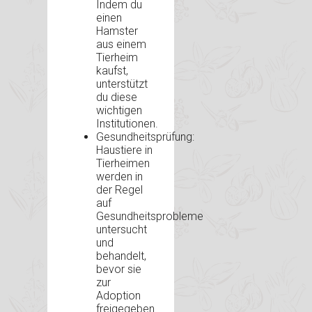
Indem du
einen
Hamster
aus einem
Tierheim
kaufst,
unterstützt
du diese
wichtigen
Institutionen.
Gesundheitsprüfung:
Haustiere in
Tierheimen
werden in
der Regel
auf
Gesundheitsprobleme
untersucht
und
behandelt,
bevor sie
zur
Adoption
freigegeben