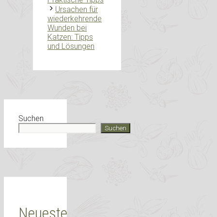
Ursachen für
wiederkehrende
Wunden bei
Katzen: Tipps
und Lösungen
Suchen
Suchen
Neueste