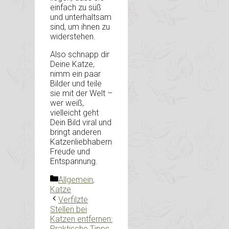
einfach zu süß
und unterhaltsam
sind, um ihnen zu
widerstehen.
Also schnapp dir
Deine Katze,
nimm ein paar
Bilder und teile
sie mit der Welt –
wer weiß,
vielleicht geht
Dein Bild viral und
bringt anderen
Katzenliebhabern
Freude und
Entspannung.
Kategorien
Allgemein
,
Katze
Verfilzte
Stellen bei
Katzen entfernen:
Praktische Tipps