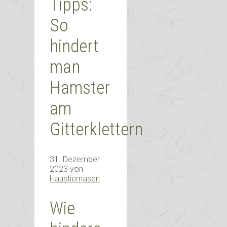
Tipps:
So
hindert
man
Hamster
am
Gitterklettern
31. Dezember
2023
von
Haustiernasen
Wie