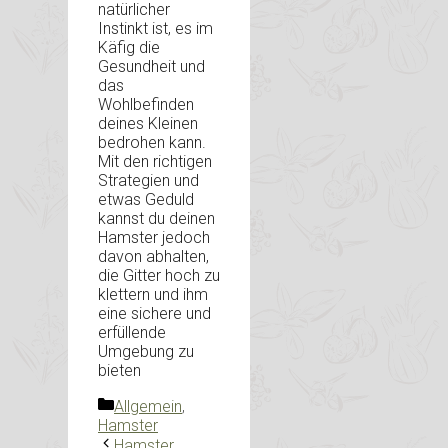
natürlicher
Instinkt ist, es im
Käfig die
Gesundheit und
das
Wohlbefinden
deines Kleinen
bedrohen kann.
Mit den richtigen
Strategien und
etwas Geduld
kannst du deinen
Hamster jedoch
davon abhalten,
die Gitter hoch zu
klettern und ihm
eine sichere und
erfüllende
Umgebung zu
bieten
Kategorien
Allgemein
,
Hamster
Hamster