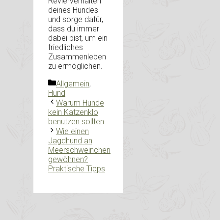
Revierverhalten
deines Hundes
und sorge dafür,
dass du immer
dabei bist, um ein
friedliches
Zusammenleben
zu ermöglichen.
Kategorien
Allgemein
,
Hund
Warum Hunde
kein Katzenklo
benutzen sollten
Wie einen
Jagdhund an
Meerschweinchen
gewöhnen?
Praktische Tipps