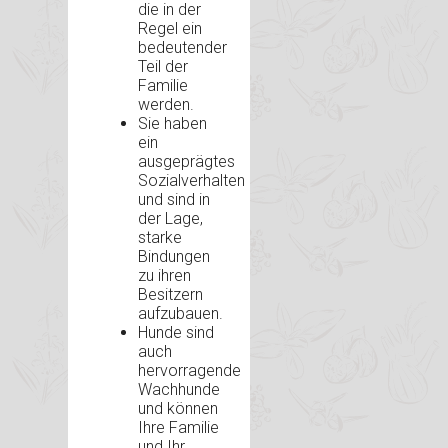
die in der
Regel ein
bedeutender
Teil der
Familie
werden.
Sie haben
ein
ausgeprägtes
Sozialverhalten
und sind in
der Lage,
starke
Bindungen
zu ihren
Besitzern
aufzubauen.
Hunde sind
auch
hervorragende
Wachhunde
und können
Ihre Familie
und Ihr