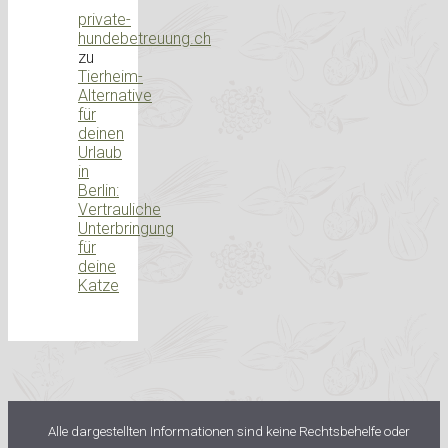
private-
hundebetreuung.ch
zu
Tierheim-
Alternative
für
deinen
Urlaub
in
Berlin:
Vertrauliche
Unterbringung
für
deine
Katze
Alle dargestellten Informationen sind keine Rechtsbehelfe oder