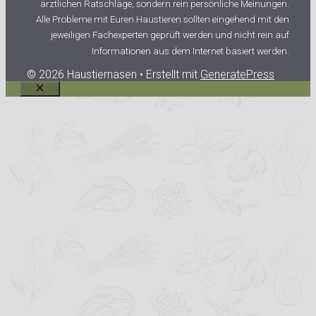
ärztlichen Ratschläge, sondern rein persönliche Meinungen.
Alle Probleme mit Euren Haustieren sollten eingehend mit den
jeweiligen Fachexperten geprüft werden und nicht rein auf
Informationen aus dem Internet basiert werden.
© 2026 Haustiernasen
• Erstellt mit
GeneratePress
Schließen