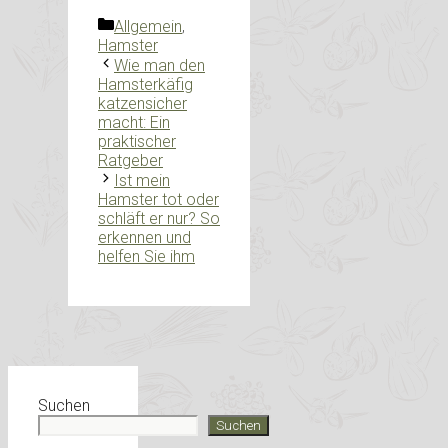
Kategorien
Allgemein
,
Hamster
Wie man den
Hamsterkäfig
katzensicher
macht: Ein
praktischer
Ratgeber
Ist mein
Hamster tot oder
schläft er nur? So
erkennen und
helfen Sie ihm
Suchen
Suchen