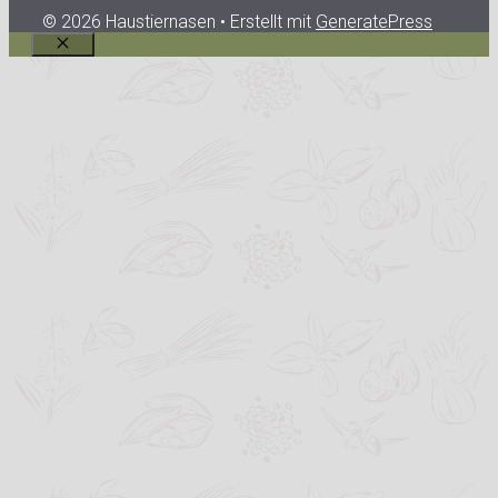
© 2026 Haustiernasen
• Erstellt mit
GeneratePress
Schließen