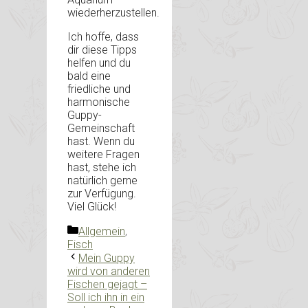
wiederherzustellen.
Ich hoffe, dass
dir diese Tipps
helfen und du
bald eine
friedliche und
harmonische
Guppy-
Gemeinschaft
hast. Wenn du
weitere Fragen
hast, stehe ich
natürlich gerne
zur Verfügung.
Viel Glück!
Kategorien
Allgemein
,
Fisch
Mein Guppy
wird von anderen
Fischen gejagt –
Soll ich ihn in ein