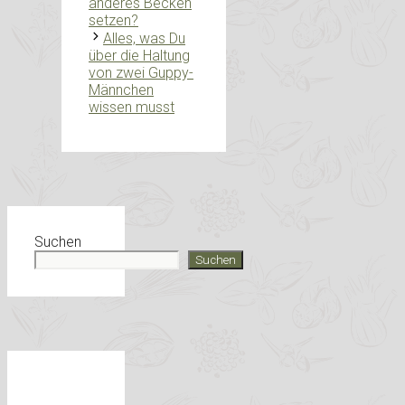
anderes Becken
setzen?
Alles, was Du
über die Haltung
von zwei Guppy-
Männchen
wissen musst
Suchen
Suchen