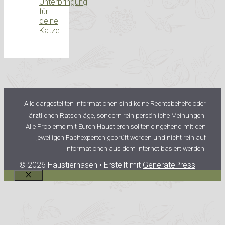
Unterbringung
für
deine
Katze
Alle dargestellten Informationen sind keine Rechtsbehelfe oder
ärztlichen Ratschläge, sondern rein persönliche Meinungen.
Alle Probleme mit Euren Haustieren sollten eingehend mit den
jeweiligen Fachexperten geprüft werden und nicht rein auf
Informationen aus dem Internet basiert werden.
© 2026 Haustiernasen
• Erstellt mit
GeneratePress
Schließen