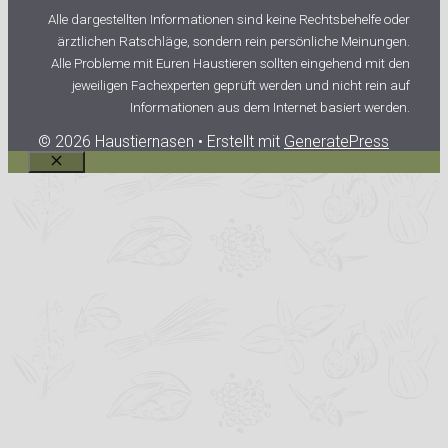
Alle dargestellten Informationen sind keine Rechtsbehelfe oder
ärztlichen Ratschläge, sondern rein persönliche Meinungen.
Alle Probleme mit Euren Haustieren sollten eingehend mit den
jeweiligen Fachexperten geprüft werden und nicht rein auf
Informationen aus dem Internet basiert werden.
© 2026 Haustiernasen
• Erstellt mit
GeneratePress
Schließen