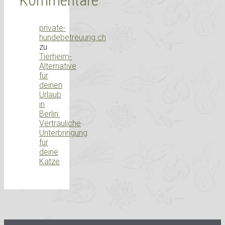
Kommentare
private-
hundebetreuung.ch
zu
Tierheim-
Alternative
für
deinen
Urlaub
in
Berlin:
Vertrauliche
Unterbringung
für
deine
Katze