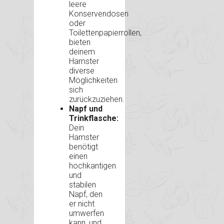
leere
Konservendosen
oder
Toilettenpapierrollen,
bieten
deinem
Hamster
diverse
Möglichkeiten
sich
zurückzuziehen.
Napf und
Trinkflasche:
Dein
Hamster
benötigt
einen
hochkantigen
und
stabilen
Napf, den
er nicht
umwerfen
kann, und