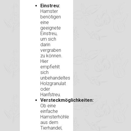
Einstreu:
Hamster
benötigen
eine
geeignete
Einstreu,
um sich
darin
vergraben
zu können.
Hier
empfiehlt
sich
unbehandeltes
Holzgranulat
oder
Hanfstreu.
Versteckmöglichkeiten:
Ob eine
einfache
Hamsterhöhle
aus dem
Tierhandel,