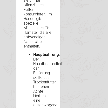
sie primär
pflanzliches
Futter
konsumieren. Im
Handel gibt es
spezielle
Mischungen für
Hamster, die alle
notwendigen
Nährstoffe
enthalten.
Hauptnahrung:
Der
Hauptbestandteil
der
Ernährung
sollte aus
Trockenfutter
bestehen.
Achte
hierbei auf
eine
ausgewogene