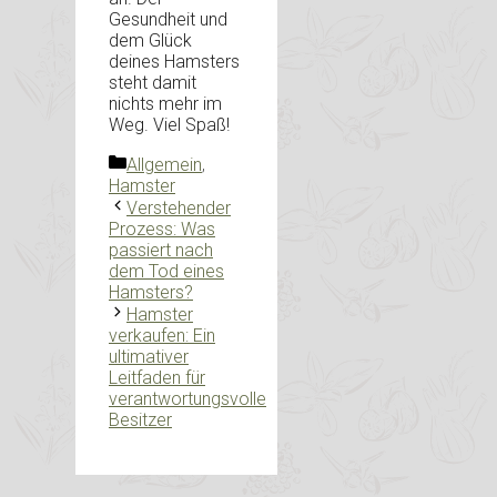
Gesundheit und
dem Glück
deines Hamsters
steht damit
nichts mehr im
Weg. Viel Spaß!
Kategorien
Allgemein
,
Hamster
Verstehender
Prozess: Was
passiert nach
dem Tod eines
Hamsters?
Hamster
verkaufen: Ein
ultimativer
Leitfaden für
verantwortungsvolle
Besitzer