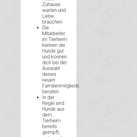
Zuhause
warten und
Liebe
brauchen.
Die
Mitarbeiter
im Tierheim
kennen die
Hunde gut
und können
dich bei der
Auswahl
deines
neuen
Familienmitglieds
beraten.
In der
Regel sind
Hunde aus
dem
Tierheim
bereits
geimpft,