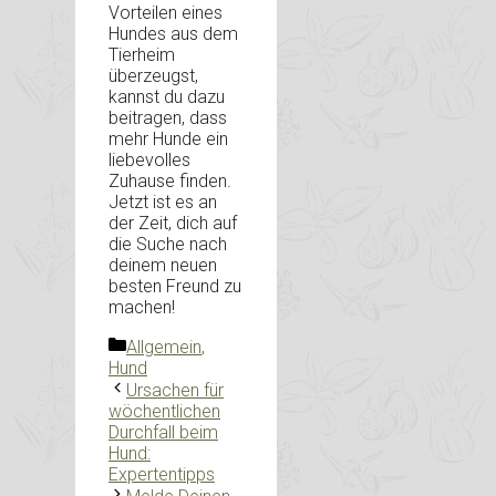
Vorteilen eines
Hundes aus dem
Tierheim
überzeugst,
kannst du dazu
beitragen, dass
mehr Hunde ein
liebevolles
Zuhause finden.
Jetzt ist es an
der Zeit, dich auf
die Suche nach
deinem neuen
besten Freund zu
machen!
Kategorien
Allgemein
,
Hund
Ursachen für
wöchentlichen
Durchfall beim
Hund:
Expertentipps