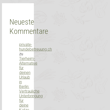
Neueste
Kommentare
private-
hundebetreuung.ch
zu
Tierheim-
Alternative
für
deinen
Urlaub
in
Berlin:
Vertrauliche
Unterbringung
für
deine
Katze