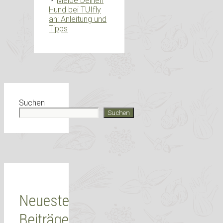
Melde Deinen
Hund bei TUIfly
an: Anleitung und
Tipps
Suchen
Suchen
Neueste
Beiträge