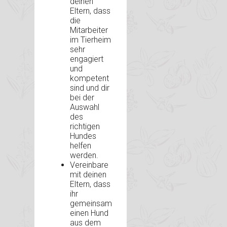
deinen
Eltern, dass
die
Mitarbeiter
im Tierheim
sehr
engagiert
und
kompetent
sind und dir
bei der
Auswahl
des
richtigen
Hundes
helfen
werden.
Vereinbare
mit deinen
Eltern, dass
ihr
gemeinsam
einen Hund
aus dem