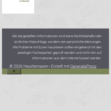
Alle dargestellten Informationen sind keine Rechtsbehelfe oder
ärztlichen Ratschläge, sondern rein persönliche Meinungen.
Alle Probleme mit Euren Haustieren sollten eingehend mit den
jeweiligen Fachexperten geprüft werden und nicht rein auf
Informationen aus dem Internet basiert werden.
© 2026 Haustiernasen
• Erstellt mit
GeneratePress
Schließen