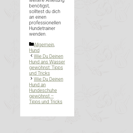
weitere Anleitung
benötigst,
solltest du dich
an einen
professionellen
Hundetrainer
wenden.
Kategorien
Allgemein
,
Hund
Wie Du Deinen
Hund ans Wasser
gewöhnst: Tipps
und Tricks
Wie Du Deinen
Hund an
Hundeschuhe
gewöhnst –
Tipps und Tricks