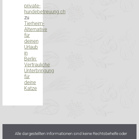
private-
hundebetreuung.ch
zu
Tierheim-
Alternative
für
deinen
Urlaub
in
Berlin:
Vertrauliche
Unterbringung
für
deine
Katze
Alle dargestellten Informationen sind keine Rechtsbehelfe oder