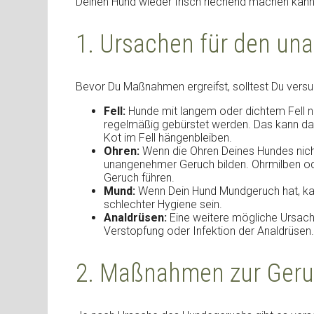
Deinen Hund wieder frisch riechend machen kannst
1. Ursachen für den u
Bevor Du Maßnahmen ergreifst, solltest Du versuc
Fell:
Hunde mit langem oder dichtem Fell nei
regelmäßig gebürstet werden. Das kann da
Kot im Fell hängenbleiben.
Ohren:
Wenn die Ohren Deines Hundes nicht
unangenehmer Geruch bilden. Ohrmilben ode
Geruch führen.
Mund:
Wenn Dein Hund Mundgeruch hat, ka
schlechter Hygiene sein.
Analdrüsen:
Eine weitere mögliche Ursache
Verstopfung oder Infektion der Analdrüsen.
2. Maßnahmen zur Ger