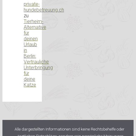
private-
hundebetreuung.ch
zu
Tierheim-
Alternative
für
deinen
Urlaub
in
Berlin:
Vertrauliche
Unterbringung
für
deine
Katze
Alle dargestellten Informationen sind keine Rechtsbehelfe oder