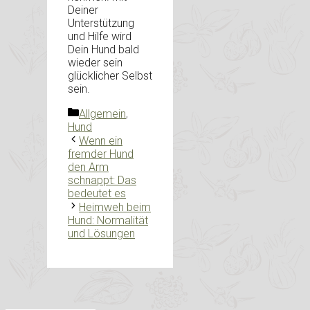
Deiner
Unterstützung
und Hilfe wird
Dein Hund bald
wieder sein
glücklicher Selbst
sein.
Kategorien
Allgemein
,
Hund
Wenn ein
fremder Hund
den Arm
schnappt: Das
bedeutet es
Heimweh beim
Hund: Normalität
und Lösungen