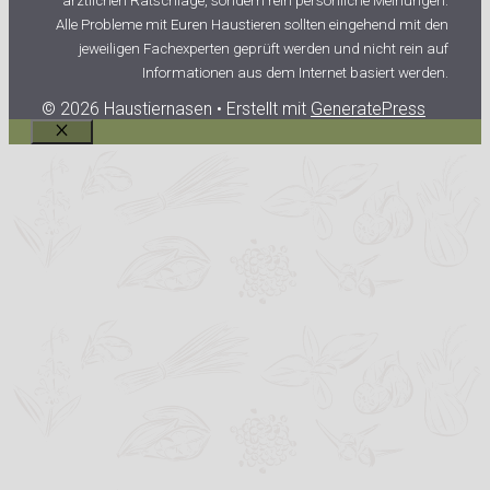
ärztlichen Ratschläge, sondern rein persönliche Meinungen.
Alle Probleme mit Euren Haustieren sollten eingehend mit den
jeweiligen Fachexperten geprüft werden und nicht rein auf
Informationen aus dem Internet basiert werden.
© 2026 Haustiernasen
• Erstellt mit
GeneratePress
Schließen