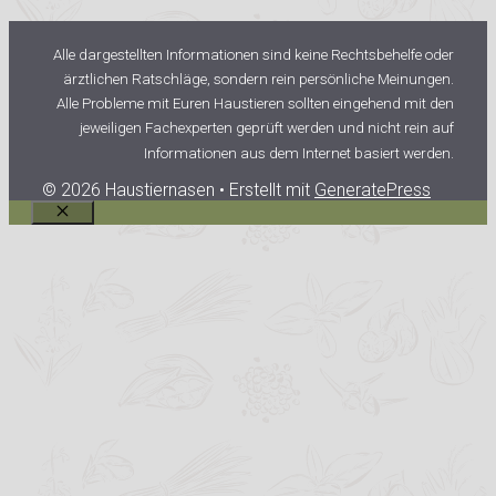
Alle dargestellten Informationen sind keine Rechtsbehelfe oder
ärztlichen Ratschläge, sondern rein persönliche Meinungen.
Alle Probleme mit Euren Haustieren sollten eingehend mit den
jeweiligen Fachexperten geprüft werden und nicht rein auf
Informationen aus dem Internet basiert werden.
© 2026 Haustiernasen
• Erstellt mit
GeneratePress
Schließen