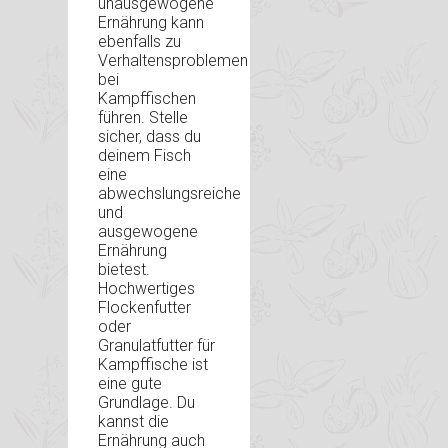
unausgewogene
Ernährung kann
ebenfalls zu
Verhaltensproblemen
bei
Kampffischen
führen. Stelle
sicher, dass du
deinem Fisch
eine
abwechslungsreiche
und
ausgewogene
Ernährung
bietest.
Hochwertiges
Flockenfutter
oder
Granulatfutter für
Kampffische ist
eine gute
Grundlage. Du
kannst die
Ernährung auch