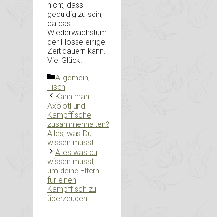
nicht, dass
geduldig zu sein,
da das
Wiederwachstum
der Flosse einige
Zeit dauern kann.
Viel Glück!
Kategorien
Allgemein
,
Fisch
Kann man
Axolotl und
Kampffische
zusammenhalten?
Alles, was Du
wissen musst!
Alles was du
wissen musst,
um deine Eltern
für einen
Kampffisch zu
überzeugen!