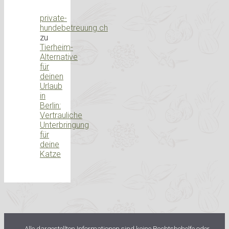
private-
hundebetreuung.ch
zu
Tierheim-
Alternative
für
deinen
Urlaub
in
Berlin:
Vertrauliche
Unterbringung
für
deine
Katze
Alle dargestellten Informationen sind keine Rechtsbehelfe oder