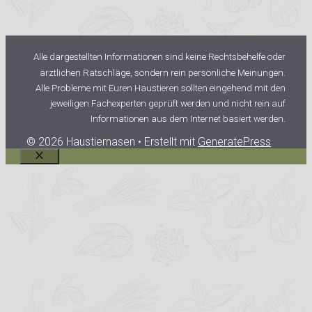
Alle dargestellten Informationen sind keine Rechtsbehelfe oder
ärztlichen Ratschläge, sondern rein persönliche Meinungen.
Alle Probleme mit Euren Haustieren sollten eingehend mit den
jeweiligen Fachexperten geprüft werden und nicht rein auf
Informationen aus dem Internet basiert werden.
© 2026 Haustiernasen
• Erstellt mit
GeneratePress
Schließen