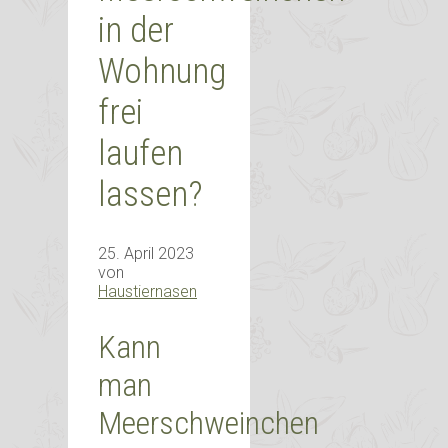
in der
Wohnung
frei
laufen
lassen?
25. April 2023
von
Haustiernasen
Kann
man
Meerschweinchen