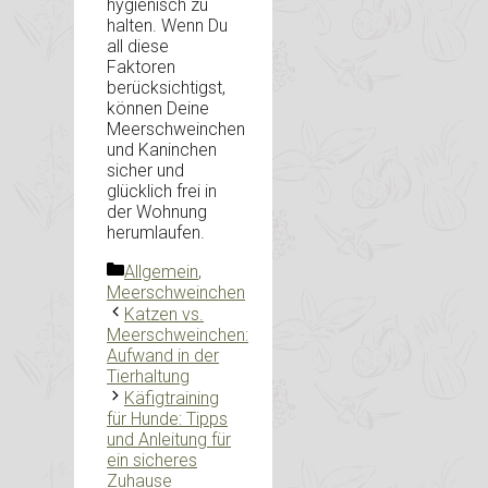
hygienisch zu
halten. Wenn Du
all diese
Faktoren
berücksichtigst,
können Deine
Meerschweinchen
und Kaninchen
sicher und
glücklich frei in
der Wohnung
herumlaufen.
Kategorien
Allgemein
,
Meerschweinchen
Katzen vs.
Meerschweinchen:
Aufwand in der
Tierhaltung
Käfigtraining
für Hunde: Tipps
und Anleitung für
ein sicheres
Zuhause