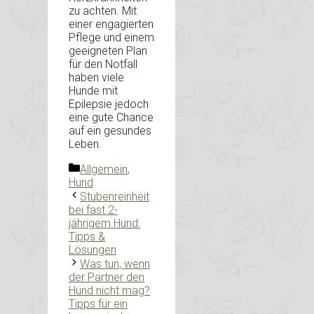
zu achten. Mit
einer engagierten
Pflege und einem
geeigneten Plan
für den Notfall
haben viele
Hunde mit
Epilepsie jedoch
eine gute Chance
auf ein gesundes
Leben.
Kategorien
Allgemein
,
Hund
Stubenreinheit
bei fast 2-
jährigem Hund:
Tipps &
Lösungen
Was tun, wenn
der Partner den
Hund nicht mag?
Tipps für ein