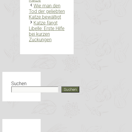
Wie man den
Tod der geliebten
Katze bewältigt
Katze fängt
Libelle: Erste Hilfe
bei kurzen
Zuckungen
Suchen
Suchen