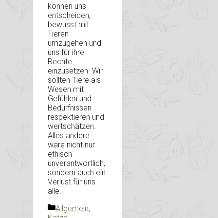
können uns
entscheiden,
bewusst mit
Tieren
umzugehen und
uns für ihre
Rechte
einzusetzen. Wir
sollten Tiere als
Wesen mit
Gefühlen und
Bedürfnissen
respektieren und
wertschätzen.
Alles andere
wäre nicht nur
ethisch
unverantwortlich,
sondern auch ein
Verlust für uns
alle.
Kategorien
Allgemein
,
Katze