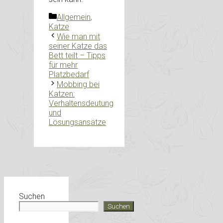
Kategorien
Allgemein
,
Katze
Wie man mit
seiner Katze das
Bett teilt – Tipps
für mehr
Platzbedarf
Mobbing bei
Katzen:
Verhaltensdeutung
und
Lösungsansätze
Suchen
Suchen