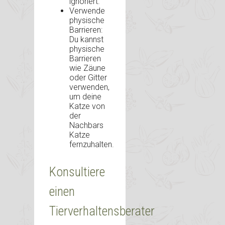
ignoriert.
Verwende
physische
Barrieren:
Du kannst
physische
Barrieren
wie Zäune
oder Gitter
verwenden,
um deine
Katze von
der
Nachbars
Katze
fernzuhalten.
Konsultiere
einen
Tierverhaltensberater