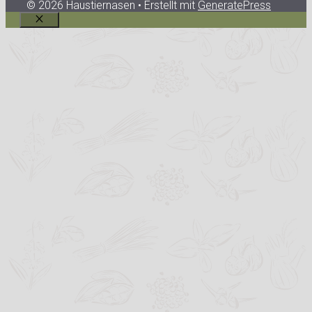
© 2026 Haustiernasen
• Erstellt mit
GeneratePress
Schließen