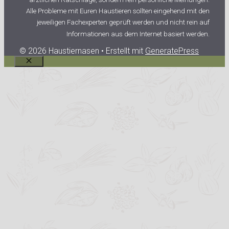
Alle Probleme mit Euren Haustieren sollten eingehend mit den
jeweiligen Fachexperten geprüft werden und nicht rein auf
Informationen aus dem Internet basiert werden.
© 2026 Haustiernasen
• Erstellt mit
GeneratePress
Schließen