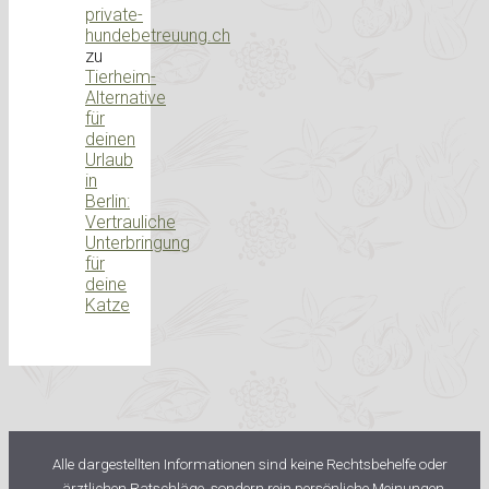
private-
hundebetreuung.ch
zu
Tierheim-
Alternative
für
deinen
Urlaub
in
Berlin:
Vertrauliche
Unterbringung
für
deine
Katze
Alle dargestellten Informationen sind keine Rechtsbehelfe oder
ärztlichen Ratschläge, sondern rein persönliche Meinungen.