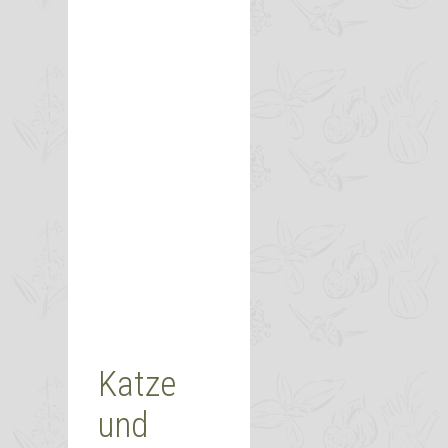
Katze
und