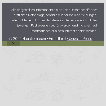
Alle dargestellten Informationen sind keine Rechtsbehelfe oder
ärztlichen Ratschläge, sondern rein persönliche Meinungen.
Alle Probleme mit Euren Haustieren sollten eingehend mit den
jeweiligen Fachexperten geprüft werden und nicht rein auf
Informationen aus dem Internet basiert werden.
© 2026 Haustiernasen
• Erstellt mit
GeneratePress
Schließen