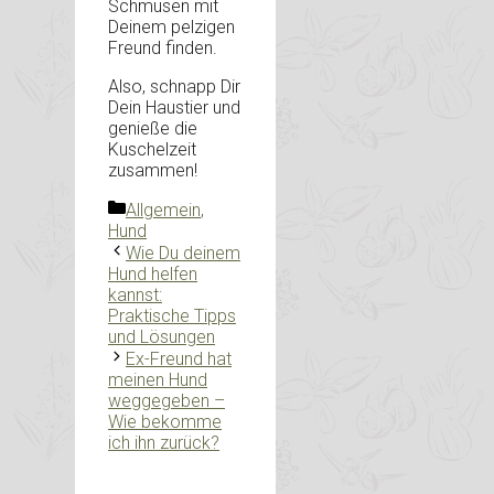
Schmusen mit
Deinem pelzigen
Freund finden.
Also, schnapp Dir
Dein Haustier und
genieße die
Kuschelzeit
zusammen!
Kategorien
Allgemein
,
Hund
Wie Du deinem
Hund helfen
kannst:
Praktische Tipps
und Lösungen
Ex-Freund hat
meinen Hund
weggegeben –
Wie bekomme
ich ihn zurück?