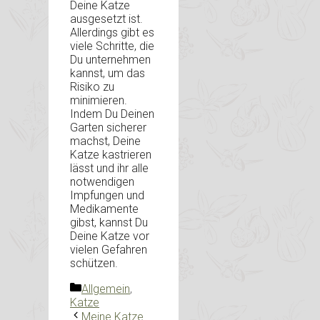
Deine Katze
ausgesetzt ist.
Allerdings gibt es
viele Schritte, die
Du unternehmen
kannst, um das
Risiko zu
minimieren.
Indem Du Deinen
Garten sicherer
machst, Deine
Katze kastrieren
lässt und ihr alle
notwendigen
Impfungen und
Medikamente
gibst, kannst Du
Deine Katze vor
vielen Gefahren
schützen.
Kategorien
Allgemein
,
Katze
Meine Katze