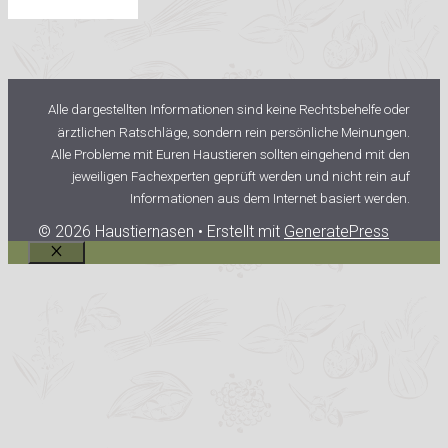
Alle dargestellten Informationen sind keine Rechtsbehelfe oder
ärztlichen Ratschläge, sondern rein persönliche Meinungen.
Alle Probleme mit Euren Haustieren sollten eingehend mit den
jeweiligen Fachexperten geprüft werden und nicht rein auf
Informationen aus dem Internet basiert werden.
© 2026 Haustiernasen
• Erstellt mit
GeneratePress
Schließen