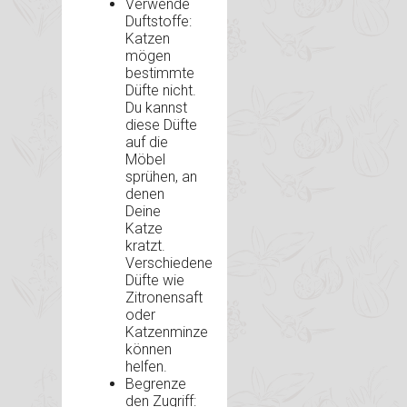
Verwende
Duftstoffe:
Katzen
mögen
bestimmte
Düfte nicht.
Du kannst
diese Düfte
auf die
Möbel
sprühen, an
denen
Deine
Katze
kratzt.
Verschiedene
Düfte wie
Zitronensaft
oder
Katzenminze
können
helfen.
Begrenze
den Zugriff: