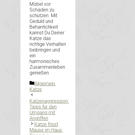
Möbel vor
Schäden zu
schützen. Mit
Geduld und
Beharrlichkeit
kannst Du Deiner
Katze das
richtige Verhalten
beibringen und
ein
harmonisches
Zusammenleben
genießen.
Kategorien
Allgemein
,
Katze
Katzenaggression:
Tipps für den
Umgang mit
Angriffen
Katze frisst
Mäuse im Haus: