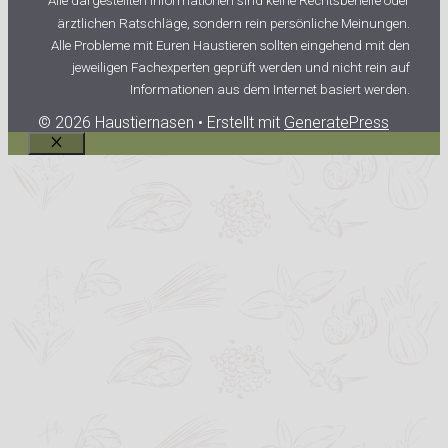
Alle dargestellten Informationen sind keine Rechtsbehelfe oder
ärztlichen Ratschläge, sondern rein persönliche Meinungen.
Alle Probleme mit Euren Haustieren sollten eingehend mit den
jeweiligen Fachexperten geprüft werden und nicht rein auf
Informationen aus dem Internet basiert werden.
© 2026 Haustiernasen
• Erstellt mit
GeneratePress
Schließen