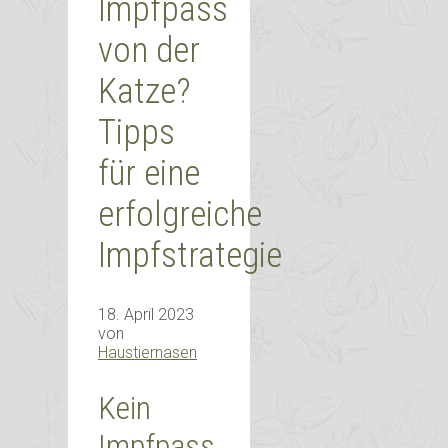
Impfpass
von der
Katze?
Tipps
für eine
erfolgreiche
Impfstrategie
18. April 2023
von
Haustiernasen
Kein
Impfpass