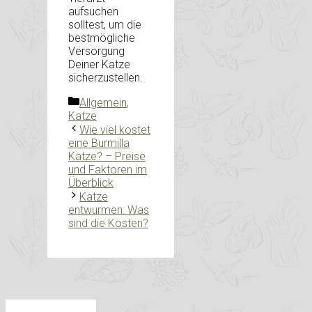
aufsuchen
solltest, um die
bestmögliche
Versorgung
Deiner Katze
sicherzustellen.
Kategorien
Allgemein
,
Katze
Wie viel kostet
eine Burmilla
Katze? – Preise
und Faktoren im
Überblick
Katze
entwurmen: Was
sind die Kosten?