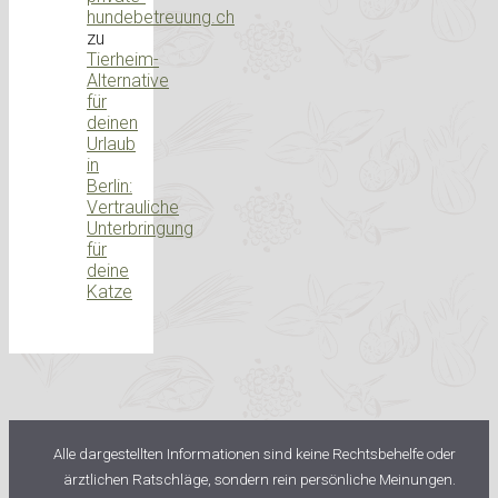
hundebetreuung.ch
zu
Tierheim-
Alternative
für
deinen
Urlaub
in
Berlin:
Vertrauliche
Unterbringung
für
deine
Katze
Alle dargestellten Informationen sind keine Rechtsbehelfe oder
ärztlichen Ratschläge, sondern rein persönliche Meinungen.