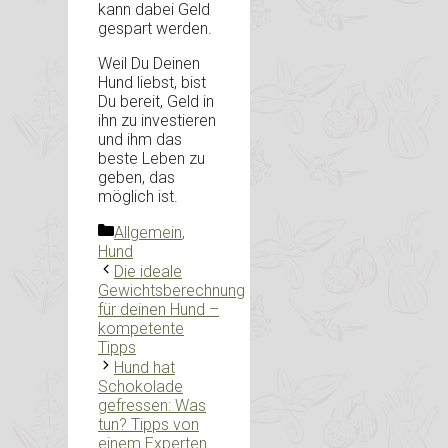
kann dabei Geld
gespart werden.
Weil Du Deinen
Hund liebst, bist
Du bereit, Geld in
ihn zu investieren
und ihm das
beste Leben zu
geben, das
möglich ist.
Kategorien
Allgemein
,
Hund
Die ideale
Gewichtsberechnung
für deinen Hund –
kompetente
Tipps
Hund hat
Schokolade
gefressen: Was
tun? Tipps von
einem Experten