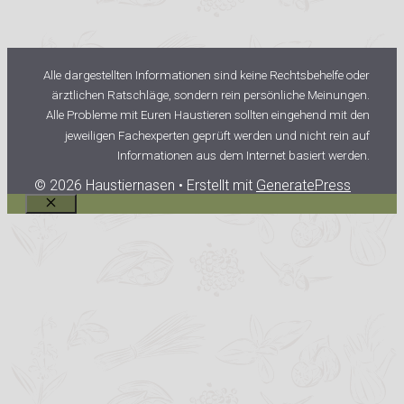
Alle dargestellten Informationen sind keine Rechtsbehelfe oder
ärztlichen Ratschläge, sondern rein persönliche Meinungen.
Alle Probleme mit Euren Haustieren sollten eingehend mit den
jeweiligen Fachexperten geprüft werden und nicht rein auf
Informationen aus dem Internet basiert werden.
© 2026 Haustiernasen
• Erstellt mit
GeneratePress
Schließen