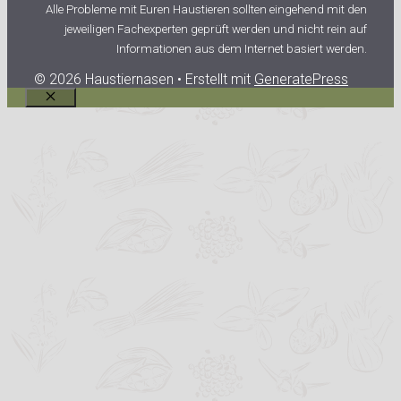
Alle Probleme mit Euren Haustieren sollten eingehend mit den
jeweiligen Fachexperten geprüft werden und nicht rein auf
Informationen aus dem Internet basiert werden.
© 2026 Haustiernasen
• Erstellt mit
GeneratePress
Schließen