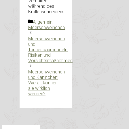
Verhalten
während des
Krallenschneidens.
Kategorien
Allgemein
,
Meerschweinchen
Meerschweinchen
und
Tannenbaumnadeln:
Risiken und
Vorsichtsmaßnahmen
Meerschweinchen
und Kaninchen:
Wie alt können
sie wirklich
werden?