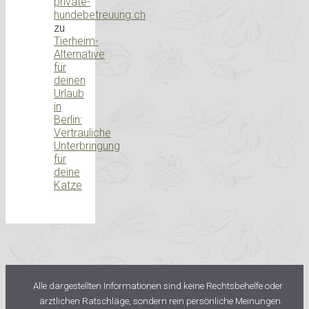
private-
hundebetreuung.ch
zu
Tierheim-
Alternative
für
deinen
Urlaub
in
Berlin:
Vertrauliche
Unterbringung
für
deine
Katze
Alle dargestellten Informationen sind keine Rechtsbehelfe oder
ärztlichen Ratschläge, sondern rein persönliche Meinungen.