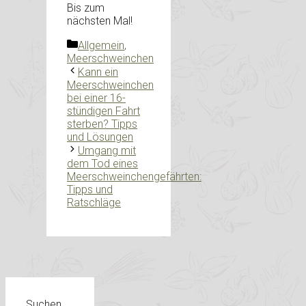
Bis zum
nächsten Mal!
Kategorien
Allgemein
,
Meerschweinchen
Kann ein
Meerschweinchen
bei einer 16-
stündigen Fahrt
sterben? Tipps
und Lösungen
Umgang mit
dem Tod eines
Meerschweinchengefährten:
Tipps und
Ratschläge
Suchen