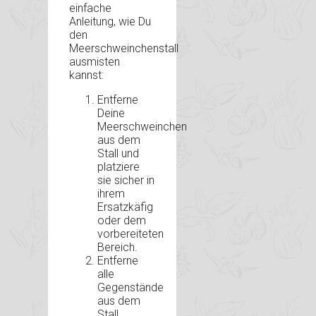
einfache
Anleitung, wie Du
den
Meerschweinchenstall
ausmisten
kannst:
Entferne
Deine
Meerschweinchen
aus dem
Stall und
platziere
sie sicher in
ihrem
Ersatzkäfig
oder dem
vorbereiteten
Bereich.
Entferne
alle
Gegenstände
aus dem
Stall,