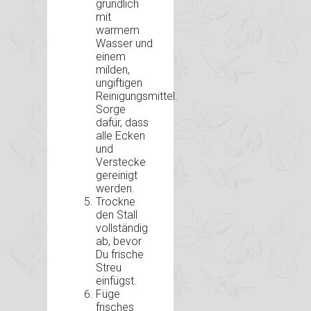
gründlich
mit
warmem
Wasser und
einem
milden,
ungiftigen
Reinigungsmittel.
Sorge
dafür, dass
alle Ecken
und
Verstecke
gereinigt
werden.
Trockne
den Stall
vollständig
ab, bevor
Du frische
Streu
einfügst.
Füge
frisches