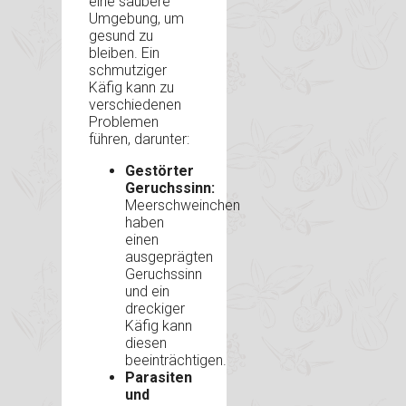
eine saubere
Umgebung, um
gesund zu
bleiben. Ein
schmutziger
Käfig kann zu
verschiedenen
Problemen
führen, darunter:
Gestörter
Geruchssinn:
Meerschweinchen
haben
einen
ausgeprägten
Geruchssinn
und ein
dreckiger
Käfig kann
diesen
beeinträchtigen.
Parasiten
und