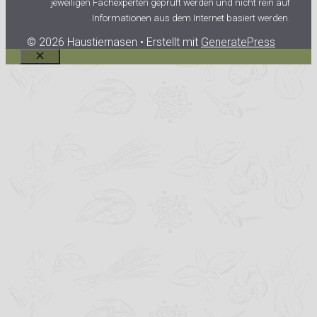
jeweiligen Fachexperten geprüft werden und nicht rein auf
Informationen aus dem Internet basiert werden.
© 2026 Haustiernasen
• Erstellt mit
GeneratePress
Schließen