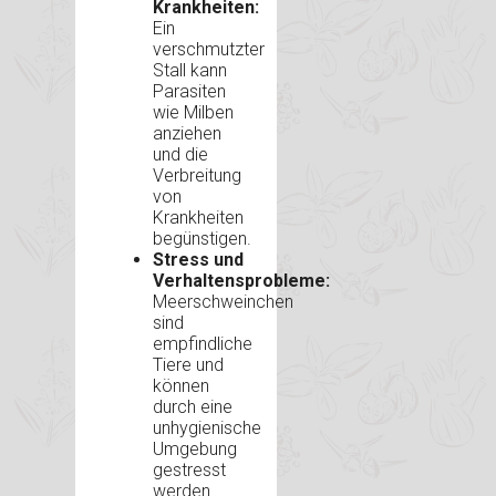
Krankheiten:
Ein
verschmutzter
Stall kann
Parasiten
wie Milben
anziehen
und die
Verbreitung
von
Krankheiten
begünstigen.
Stress und
Verhaltensprobleme:
Meerschweinchen
sind
empfindliche
Tiere und
können
durch eine
unhygienische
Umgebung
gestresst
werden.