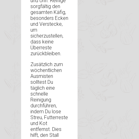
und Urin. Reinige
sorgfältig den
gesamten Käfig,
besonders Ecken
und Verstecke,
um
sicherzustellen,
dass keine
Überreste
zurückbleiben.
Zusätzlich zum
wöchentlichen
Ausmisten
solltest Du
täglich eine
schnelle
Reinigung
durchführen,
indem Du lose
Streu, Futterreste
und Kot
entfernst. Dies
hilft, den Stall