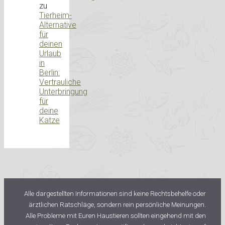
zu
Tierheim-
Alternative
für
deinen
Urlaub
in
Berlin:
Vertrauliche
Unterbringung
für
deine
Katze
Alle dargestellten Informationen sind keine Rechtsbehelfe oder
ärztlichen Ratschläge, sondern rein persönliche Meinungen.
Alle Probleme mit Euren Haustieren sollten eingehend mit den