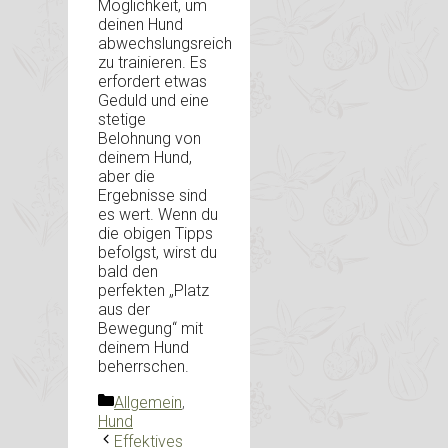
Möglichkeit, um
deinen Hund
abwechslungsreich
zu trainieren. Es
erfordert etwas
Geduld und eine
stetige
Belohnung von
deinem Hund,
aber die
Ergebnisse sind
es wert. Wenn du
die obigen Tipps
befolgst, wirst du
bald den
perfekten „Platz
aus der
Bewegung“ mit
deinem Hund
beherrschen.
Kategorien
Allgemein
,
Hund
Effektives