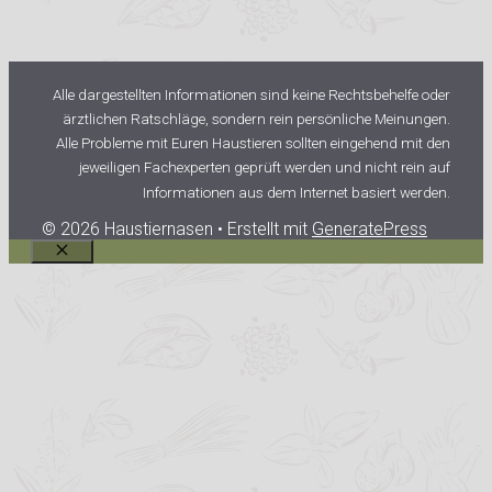
Alle dargestellten Informationen sind keine Rechtsbehelfe oder
ärztlichen Ratschläge, sondern rein persönliche Meinungen.
Alle Probleme mit Euren Haustieren sollten eingehend mit den
jeweiligen Fachexperten geprüft werden und nicht rein auf
Informationen aus dem Internet basiert werden.
© 2026 Haustiernasen
• Erstellt mit
GeneratePress
Schließen