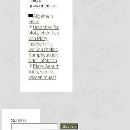
Platys
gewährleisten.
Kategorien
Allgemein
,
Fisch
Ursachen für
plötzlichen Tod
von Platy
Fischen mit
weißen Stellen,
Kampfwunden
oder Infektion
Platy-Geburt:
Alles, was du
wissen musst
Suchen
Suchen