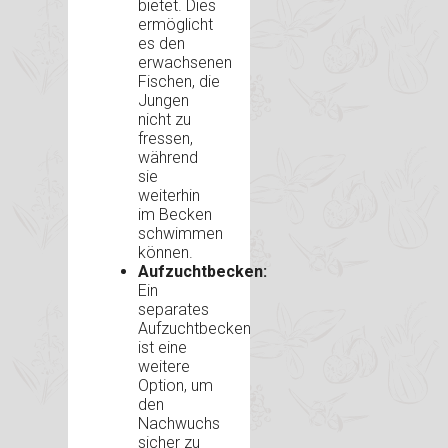
bietet. Dies
ermöglicht
es den
erwachsenen
Fischen, die
Jungen
nicht zu
fressen,
während
sie
weiterhin
im Becken
schwimmen
können.
Aufzuchtbecken:
Ein
separates
Aufzuchtbecken
ist eine
weitere
Option, um
den
Nachwuchs
sicher zu