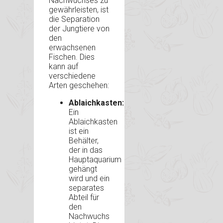
Nachwuchses zu
gewährleisten, ist
die Separation
der Jungtiere von
den
erwachsenen
Fischen. Dies
kann auf
verschiedene
Arten geschehen:
Ablaichkasten:
Ein
Ablaichkasten
ist ein
Behälter,
der in das
Hauptaquarium
gehängt
wird und ein
separates
Abteil für
den
Nachwuchs