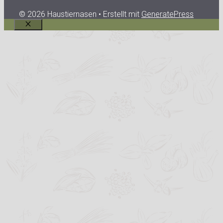
© 2026 Haustiernasen
• Erstellt mit
GeneratePress
Schließen