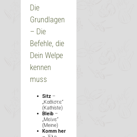
Die
Grundlagen
– Die
Befehle, die
Dein Welpe
kennen
muss
Sitz
–
„Καθίστε“
(Kathíste)
Bleib
–
„Μείνε“
(Meine)
Komm her
– „Έλα