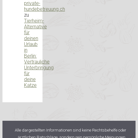
private-
hundebetreuung.ch
zu
Tierheim-
Alternative
für
deinen
Urlaub
in
Berlin:
Vertrauliche
Unterbringung
für
deine
Katze
Alle dargestellten Informationen sind keine Rechtsbehelfe oder
ärztlichen Ratschläge, sondern rein persönliche Meinungen.