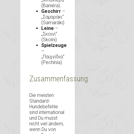
(Baniéra)
Geschirr
–
„Σαμαράκι“
(Samaráki)
Leine
–
„Σκοινί“
(Skoíni)
Spielzeuge
–
„Παιχνίδια“
(Pechinía)
Zusammenfassung
Die meisten
Standard-
Hundebefehle
sind international
und Du musst
nicht viel ändern,
wenn Du von