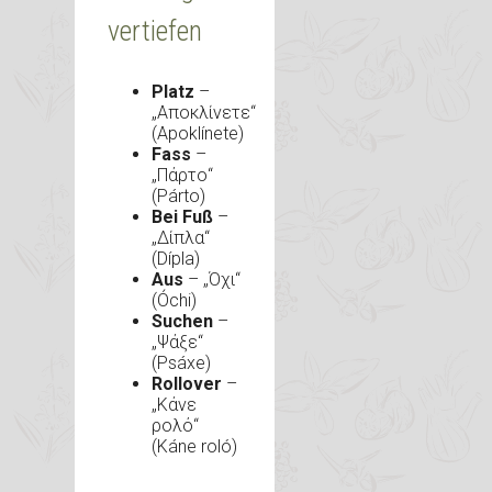
vertiefen
Platz
–
„Αποκλίνετε“
(Apoklínete)
Fass
–
„Πάρτο“
(Párto)
Bei Fuß
–
„Δίπλα“
(Dípla)
Aus
– „Όχι“
(Óchi)
Suchen
–
„Ψάξε“
(Psáxe)
Rollover
–
„Κάνε
ρολό“
(Káne roló)