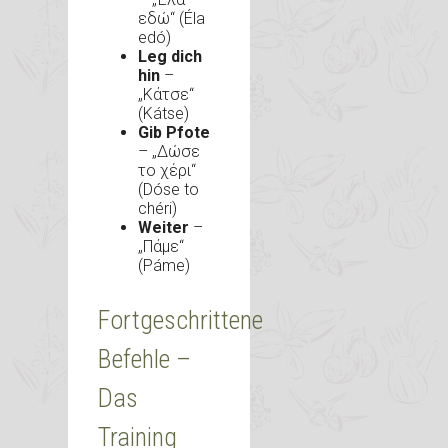
εδώ“ (Éla
edó)
Leg dich
hin
–
„Κάτσε“
(Kátse)
Gib Pfote
– „Δώσε
το χέρι“
(Dóse to
chéri)
Weiter
–
„Πάμε“
(Páme)
Fortgeschrittene
Befehle –
Das
Training