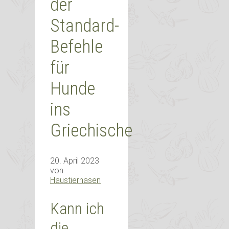
der
Standard-
Befehle
für
Hunde
ins
Griechische
20. April 2023
von
Haustiernasen
Kann ich
die