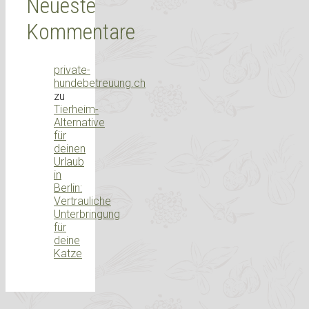
Neueste
Kommentare
private-
hundebetreuung.ch
zu
Tierheim-
Alternative
für
deinen
Urlaub
in
Berlin:
Vertrauliche
Unterbringung
für
deine
Katze