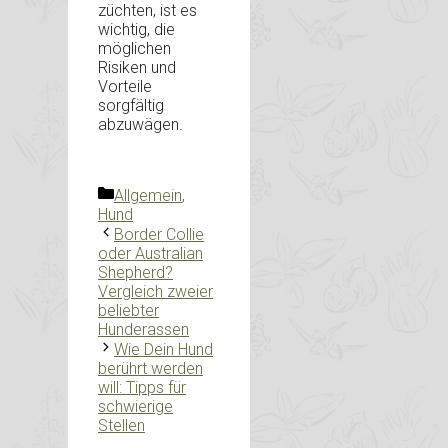
züchten, ist es
wichtig, die
möglichen
Risiken und
Vorteile
sorgfältig
abzuwägen.
Kategorien
Allgemein
,
Hund
Border Collie
oder Australian
Shepherd?
Vergleich zweier
beliebter
Hunderassen
Wie Dein Hund
berührt werden
will: Tipps für
schwierige
Stellen