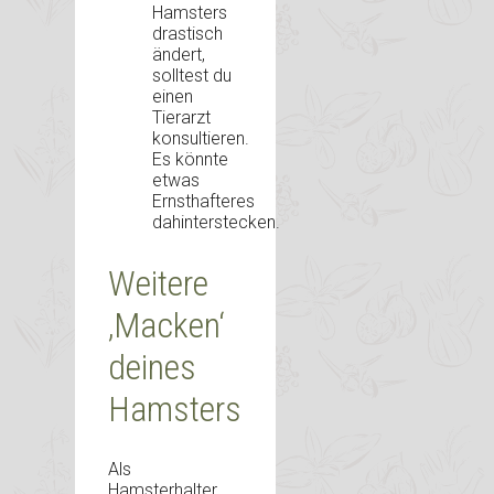
Hamsters
drastisch
ändert,
solltest du
einen
Tierarzt
konsultieren.
Es könnte
etwas
Ernsthafteres
dahinterstecken.
Weitere
‚Macken‘
deines
Hamsters
Als
Hamsterhalter