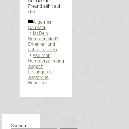
Dein kleiner
Freund zählt auf
dich!
Kategorien
Allgemein
,
Hamster
Ist Dein
Hamster blind?
Erkennen und
richtig handeln
Wie man
Hamsterzähmung
angeht:
Lösungen für
ängstliche
Haustiere
Suchen