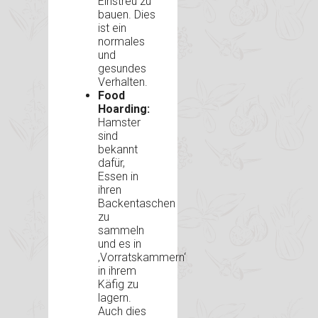
Einstreu zu
bauen. Dies
ist ein
normales
und
gesundes
Verhalten.
Food
Hoarding:
Hamster
sind
bekannt
dafür,
Essen in
ihren
Backentaschen
zu
sammeln
und es in
‚Vorratskammern‘
in ihrem
Käfig zu
lagern.
Auch dies