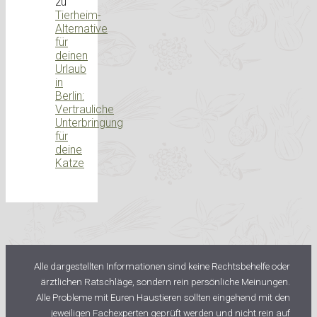
zu
Tierheim-
Alternative
für
deinen
Urlaub
in
Berlin:
Vertrauliche
Unterbringung
für
deine
Katze
Alle dargestellten Informationen sind keine Rechtsbehelfe oder
ärztlichen Ratschläge, sondern rein persönliche Meinungen.
Alle Probleme mit Euren Haustieren sollten eingehend mit den
jeweiligen Fachexperten geprüft werden und nicht rein auf