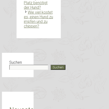
Platz benötigt
der Hund?
Wie viel kostet
es, einen Hund zu
impfen und zu
chippen?
Suchen
Suchen