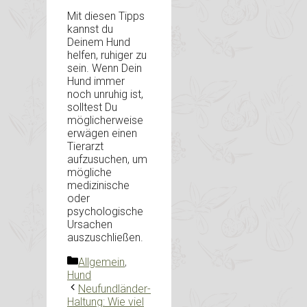
Mit diesen Tipps
kannst du
Deinem Hund
helfen, ruhiger zu
sein. Wenn Dein
Hund immer
noch unruhig ist,
solltest Du
möglicherweise
erwägen einen
Tierarzt
aufzusuchen, um
mögliche
medizinische
oder
psychologische
Ursachen
auszuschließen.
Kategorien
Allgemein
,
Hund
Neufundländer-
Haltung: Wie viel