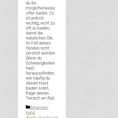
du ihn
möglicherweise
öfter baden. Es
ist jedoch
wichtig, nicht zu
oft zu baden,
damit die
natürlichen Öle
im Fell deines
Hundes nicht
zerstört werden.
Wenn du
Schwierigkeiten
hast,
herauszufinden,
wie häufig du
deinen Hund
baden sollst,
frage deinen
Tierarzt um Rat.
Kategorien
Allgemein
,
Hund
Wie dusche ich