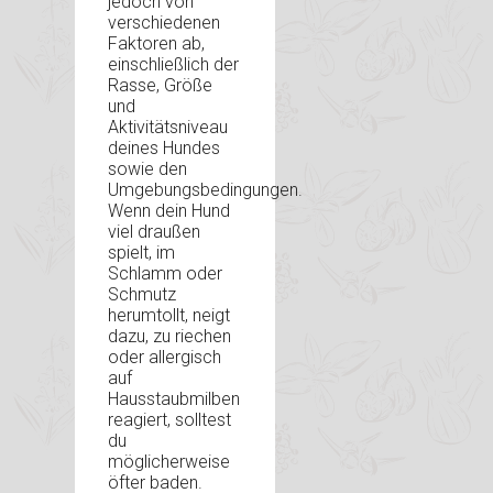
jedoch von
verschiedenen
Faktoren ab,
einschließlich der
Rasse, Größe
und
Aktivitätsniveau
deines Hundes
sowie den
Umgebungsbedingungen.
Wenn dein Hund
viel draußen
spielt, im
Schlamm oder
Schmutz
herumtollt, neigt
dazu, zu riechen
oder allergisch
auf
Hausstaubmilben
reagiert, solltest
du
möglicherweise
öfter baden.