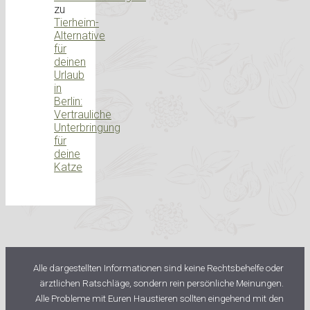
zu
Tierheim-
Alternative
für
deinen
Urlaub
in
Berlin:
Vertrauliche
Unterbringung
für
deine
Katze
Alle dargestellten Informationen sind keine Rechtsbehelfe oder
ärztlichen Ratschläge, sondern rein persönliche Meinungen.
Alle Probleme mit Euren Haustieren sollten eingehend mit den