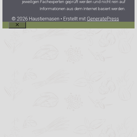
jeweiligen Fachexperten geprüft werden und nicht rein auf
Informationen aus dem Internet basiert werden.
© 2026 Haustiernasen
• Erstellt mit
GeneratePress
Schließen