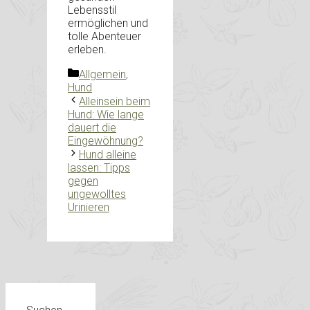
Lebensstil
ermöglichen und
tolle Abenteuer
erleben.
Kategorien
Allgemein
,
Hund
Alleinsein beim
Hund: Wie lange
dauert die
Eingewöhnung?
Hund alleine
lassen: Tipps
gegen
ungewolltes
Urinieren