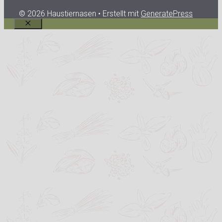
© 2026 Haustiernasen
• Erstellt mit
GeneratePress
Schließen