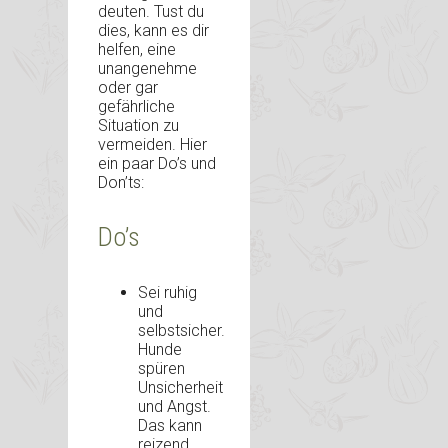
deuten. Tust du
dies, kann es dir
helfen, eine
unangenehme
oder gar
gefährliche
Situation zu
vermeiden. Hier
ein paar Do’s und
Don’ts:
Do’s
Sei ruhig
und
selbstsicher.
Hunde
spüren
Unsicherheit
und Angst.
Das kann
reizend