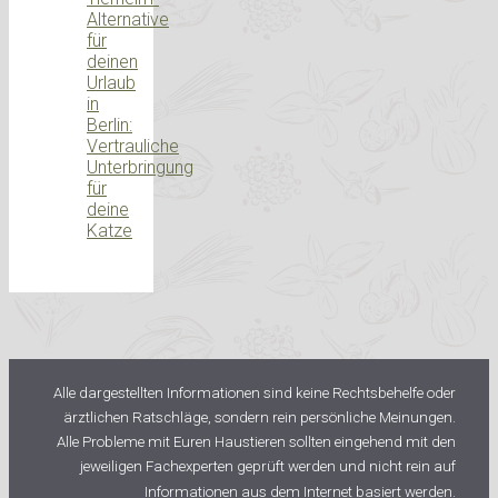
Alternative
für
deinen
Urlaub
in
Berlin:
Vertrauliche
Unterbringung
für
deine
Katze
Alle dargestellten Informationen sind keine Rechtsbehelfe oder
ärztlichen Ratschläge, sondern rein persönliche Meinungen.
Alle Probleme mit Euren Haustieren sollten eingehend mit den
jeweiligen Fachexperten geprüft werden und nicht rein auf
Informationen aus dem Internet basiert werden.