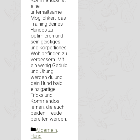
Kommandos ist
eine
unterhaltsame
Möglichkeit, das
Training deines
Hundes zu
optimieren und
sein geistiges
und körperliches
Wohlbefinden zu
verbessern. Mit
ein wenig Geduld
und Übung
werden du und
dein Hund bald
einzigartige
Tricks und
Kommandos
lernen, die euch
beiden Freude
bereiten werden.
Kategorien
Allgemein
,
Hund