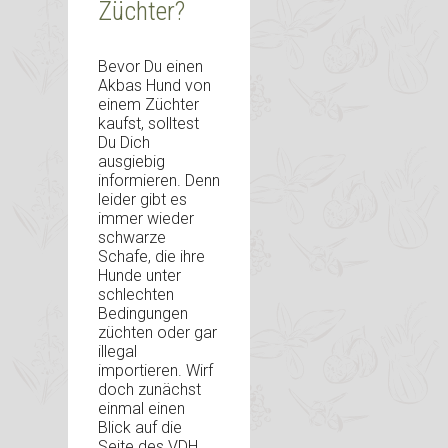
Züchter?
Bevor Du einen
Akbas Hund von
einem Züchter
kaufst, solltest
Du Dich
ausgiebig
informieren. Denn
leider gibt es
immer wieder
schwarze
Schafe, die ihre
Hunde unter
schlechten
Bedingungen
züchten oder gar
illegal
importieren. Wirf
doch zunächst
einmal einen
Blick auf die
Seite des VDH