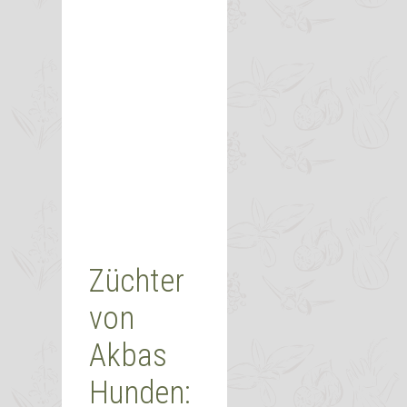
Züchter
von
Akbas
Hunden: