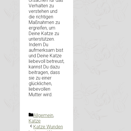
Ursachen für das
Verhalten zu
verstehen und
die richtigen
Maßnahmen zu
ergreifen, um
Deine Katze zu
unterstützen.
Indem Du
aufmerksam bist
und Deine Katze
liebevoll betreust,
kannst Du dazu
beitragen, dass
sie zu einer
glücklichen,
liebevollen
Mutter wird.
Kategorien
Allgemein
,
Katze
Katze Wunden