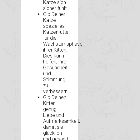
Katze sich
sicher fühlt.
Gib Deiner
Katze
spezielles
Katzenfutter
für die
Wachstumsphase
ihrer Kitten.
Dies kann
helfen, ihre
Gesundheit
und
Stimmung
zu
verbessern.
Gib Deinen
Kitten
genug
Liebe und
Aufmerksamkeit,
damit sie
glücklich
und gesund