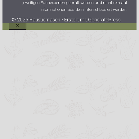
jeweiligen Fachexperten geprüft werden und nicht rein auf
Informationen aus dem Internet basiert werden.
© 2026 Haustiernasen
• Erstellt mit
GeneratePress
Schließen