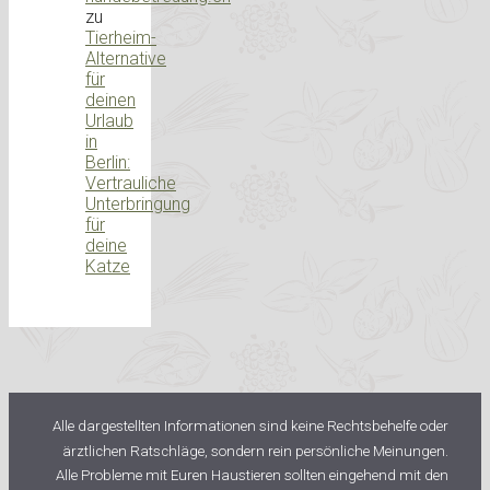
zu
Tierheim-
Alternative
für
deinen
Urlaub
in
Berlin:
Vertrauliche
Unterbringung
für
deine
Katze
Alle dargestellten Informationen sind keine Rechtsbehelfe oder
ärztlichen Ratschläge, sondern rein persönliche Meinungen.
Alle Probleme mit Euren Haustieren sollten eingehend mit den