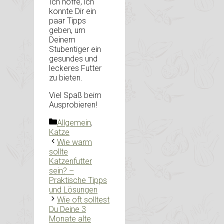
Ich hoffe, ich
konnte Dir ein
paar Tipps
geben, um
Deinem
Stubentiger ein
gesundes und
leckeres Futter
zu bieten.
Viel Spaß beim
Ausprobieren!
Kategorien
Allgemein
,
Katze
Wie warm
sollte
Katzenfutter
sein? –
Praktische Tipps
und Lösungen
Wie oft solltest
Du Deine 3
Monate alte