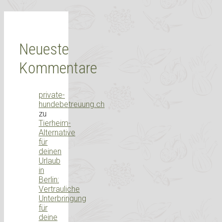
Neueste
Kommentare
private-
hundebetreuung.ch
zu
Tierheim-
Alternative
für
deinen
Urlaub
in
Berlin:
Vertrauliche
Unterbringung
für
deine