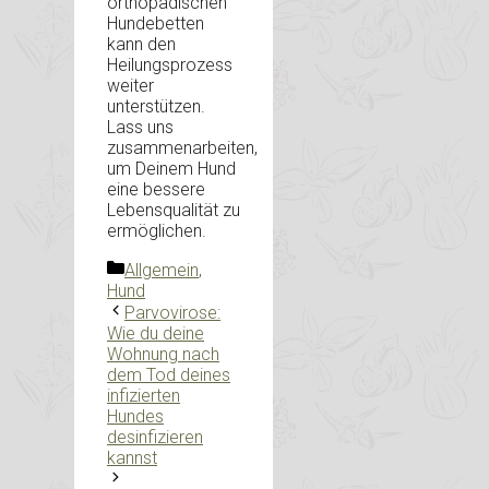
orthopädischen
Hundebetten
kann den
Heilungsprozess
weiter
unterstützen.
Lass uns
zusammenarbeiten,
um Deinem Hund
eine bessere
Lebensqualität zu
ermöglichen.
Kategorien
Allgemein
,
Hund
Parvovirose:
Wie du deine
Wohnung nach
dem Tod deines
infizierten
Hundes
desinfizieren
kannst