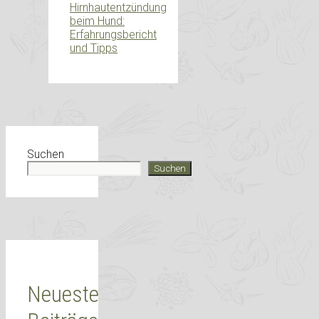
Hirnhautentzündung
beim Hund:
Erfahrungsbericht
und Tipps
Suchen
Suchen
Neueste