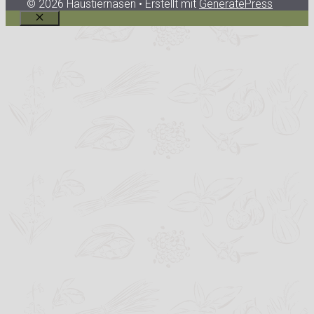
© 2026 Haustiernasen
• Erstellt mit
GeneratePress
Schließen