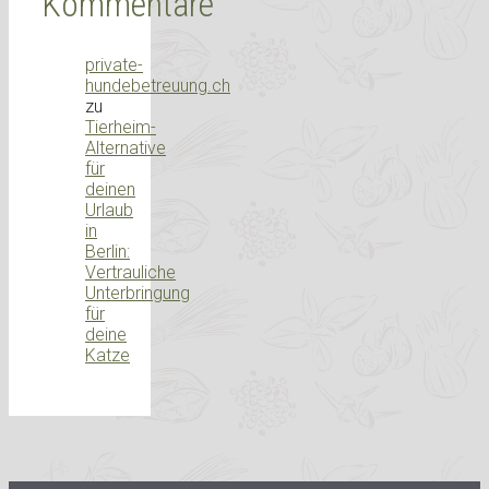
Kommentare
private-
hundebetreuung.ch
zu
Tierheim-
Alternative
für
deinen
Urlaub
in
Berlin:
Vertrauliche
Unterbringung
für
deine
Katze