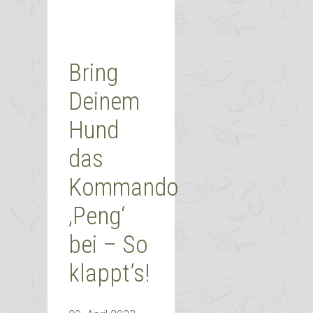
Bring
Deinem
Hund
das
Kommando
‚Peng‘
bei – So
klappt’s!