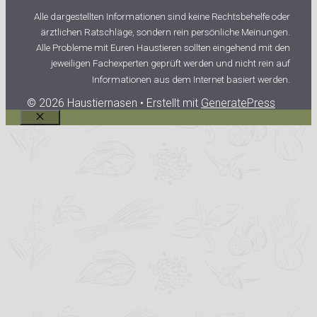
Alle dargestellten Informationen sind keine Rechtsbehelfe oder
ärztlichen Ratschläge, sondern rein persönliche Meinungen.
Alle Probleme mit Euren Haustieren sollten eingehend mit den
jeweiligen Fachexperten geprüft werden und nicht rein auf
Informationen aus dem Internet basiert werden.
© 2026 Haustiernasen
• Erstellt mit
GeneratePress
Schließen