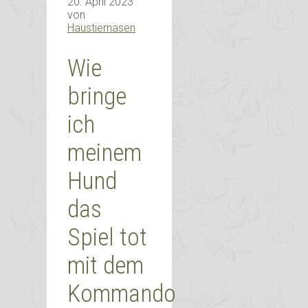
20. April 2023
von
Haustiernasen
Wie
bringe
ich
meinem
Hund
das
Spiel tot
mit dem
Kommando