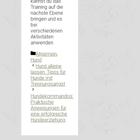
kannst du das
Training auf die
nächste Ebene
bringen und es
bei
verschiedenen
Aktivitäten
anwenden.
Kategorien
Allgemein
,
Hund
Hund alleine
lassen: Tipps für
Hunde mit
Trennungsangst
Hundekommandos:
Praktische
Anweisungen für
eine erfolgreiche
Hundeerziehung