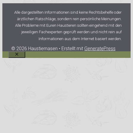
Alle dargestellten Informationen sind keine Rechtsbehelfe oder
ärztlichen Ratschläge, sondern rein persönliche Meinungen.
Alle Probleme mit Euren Haustieren sollten eingehend mit den
jeweiligen Fachexperten geprüft werden und nicht rein auf
Informationen aus dem Internet basiert werden.
© 2026 Haustiernasen
• Erstellt mit
GeneratePress
Schließen