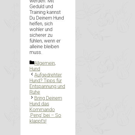
werden. Mit
Geduld und
Training kannst
Du Deinem Hund
helfen, sich
wohler und
sicherer zu
fühlen, wenn er
alleine bleiben
muss.
Kategorien
Allgemein
,
Hund
Aufgedrehter
Hund? Tipps für
Entspannung und
Ruhe
Bring Deinem
Hund das
Kommando
‚Peng‘ bei – So
klappt’s!