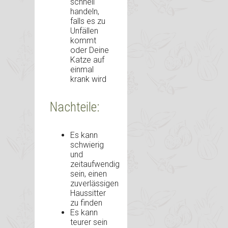
schnell
handeln,
falls es zu
Unfällen
kommt
oder Deine
Katze auf
einmal
krank wird
Nachteile:
Es kann
schwierig
und
zeitaufwendig
sein, einen
zuverlässigen
Haussitter
zu finden
Es kann
teurer sein