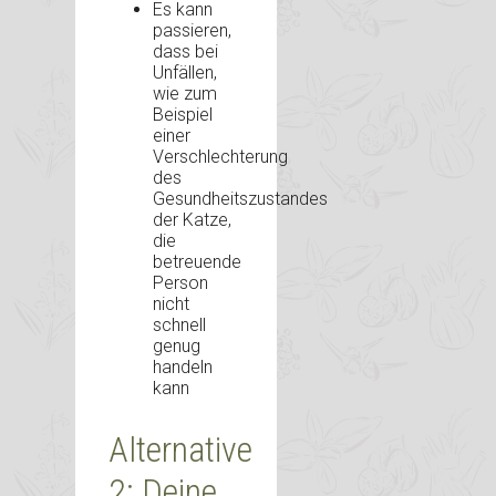
Es kann
passieren,
dass bei
Unfällen,
wie zum
Beispiel
einer
Verschlechterung
des
Gesundheitszustandes
der Katze,
die
betreuende
Person
nicht
schnell
genug
handeln
kann
Alternative
2: Deine