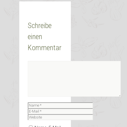
Schreibe
einen
Kommentar
Kommentar
Name
E-
Mail
Website