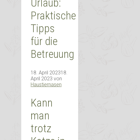
Urlaub:
Praktische
Tipps
für die
Betreuung
18. April 2023
18.
April 2023
von
Haustiernasen
Kann
man
trotz