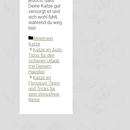
jedoch, dass
Deine Katze gut
versorgt ist und
sich wohl fühlt,
während du weg
bist.
Kategorien
Allgemein
,
Katze
Katze im Auto:
Tipps für den
sicheren Urlaub
mit Deinem
Haustier
Katze im
Flugzeug: Tipps
und Tricks für
eine stressfreie
Reise