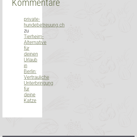
Kommentare
private-
hundebetreuung.ch
zu
Tierheim-
Alternative
für
deinen
Urlaub
in
Berlin:
Vertrauliche
Unterbringung
für
deine
Katze