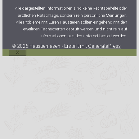
Alle dargestellten Informationen sind keine Rechtsbehelfe oder
ärztlichen Ratschläge, sondern rein persönliche Meinungen.
Alle Probleme mit Euren Haustieren sollten eingehend mit den
jeweiligen Fachexperten geprüft werden und nicht rein auf
Informationen aus dem Internet basiert werden.
© 2026 Haustiernasen
• Erstellt mit
GeneratePress
Schließen