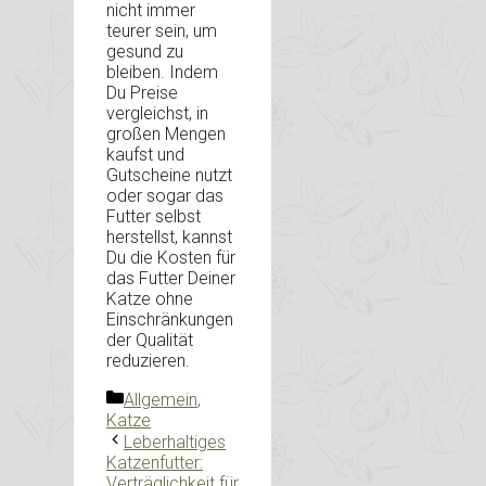
nicht immer
teurer sein, um
gesund zu
bleiben. Indem
Du Preise
vergleichst, in
großen Mengen
kaufst und
Gutscheine nutzt
oder sogar das
Futter selbst
herstellst, kannst
Du die Kosten für
das Futter Deiner
Katze ohne
Einschränkungen
der Qualität
reduzieren.
Kategorien
Allgemein
,
Katze
Leberhaltiges
Katzenfutter:
Verträglichkeit für