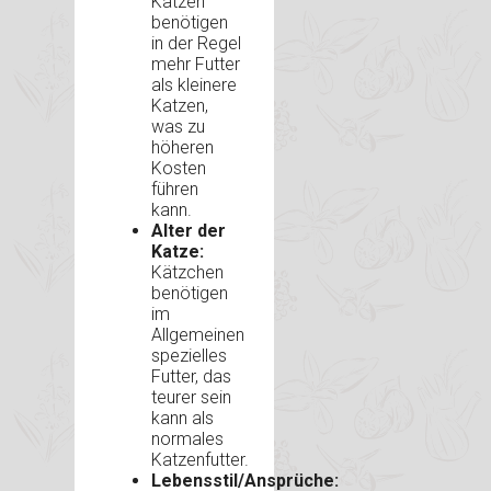
Katzen
benötigen
in der Regel
mehr Futter
als kleinere
Katzen,
was zu
höheren
Kosten
führen
kann.
Alter der
Katze:
Kätzchen
benötigen
im
Allgemeinen
spezielles
Futter, das
teurer sein
kann als
normales
Katzenfutter.
Lebensstil/Ansprüche: