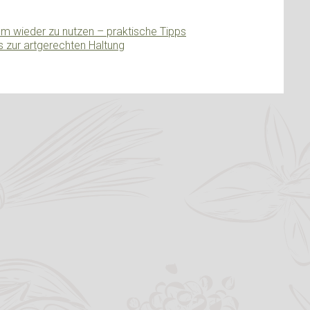
um wieder zu nutzen – praktische Tipps
s zur artgerechten Haltung