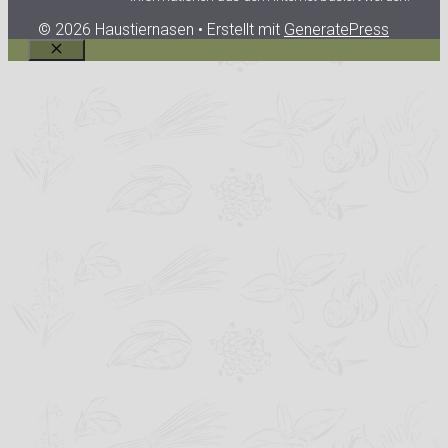
© 2026 Haustiernasen
• Erstellt mit
GeneratePress
Schließen