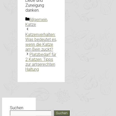
Liebe und
Zuneigung
danken.
Kategorien
Allgemein
,
Katze
Katzenverhalten:
Was bedeutet es,
wenn die Katze
am Bein zuckt?
Platzbedarf für
2 Katzen: Tipps
zur artgerechten
Haltung
Suchen
Suchen