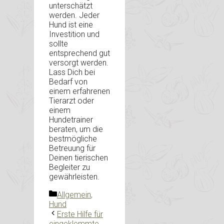
unterschätzt
werden. Jeder
Hund ist eine
Investition und
sollte
entsprechend gut
versorgt werden.
Lass Dich bei
Bedarf von
einem erfahrenen
Tierarzt oder
einem
Hundetrainer
beraten, um die
bestmögliche
Betreuung für
Deinen tierischen
Begleiter zu
gewährleisten.
Kategorien
Allgemein
,
Hund
Erste Hilfe für
eingeklemmte