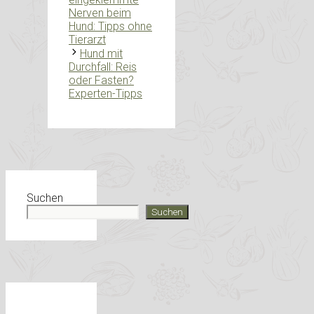
Nerven beim
Hund: Tipps ohne
Tierarzt
Hund mit
Durchfall: Reis
oder Fasten?
Experten-Tipps
Suchen
Suchen